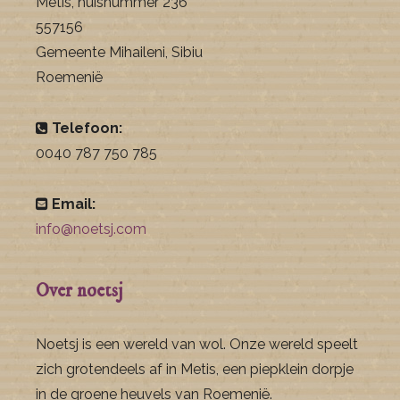
Metis, huisnummer 236
557156
Gemeente Mihaileni, Sibiu
Roemenië
Telefoon:
0040 787 750 785
Email:
info@noetsj.com
Over noetsj
Noetsj is een wereld van wol. Onze wereld speelt
zich grotendeels af in Metis, een piepklein dorpje
in de groene heuvels van Roemenië.