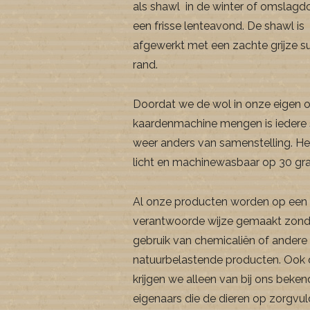
als shawl in de winter of omslagd
een frisse lenteavond. De shawl is
afgewerkt met een zachte grijze s
rand.
Doordat we de wol in onze eigen 
kaardenmachine mengen is iedere
weer anders van samenstelling. He
licht en machinewasbaar op 30 gr
Al onze producten worden op een
verantwoorde wijze gemaakt zond
gebruik van chemicaliën of andere
natuurbelastende producten. Ook 
krijgen we alleen van bij ons beke
eigenaars die de dieren op zorgvul