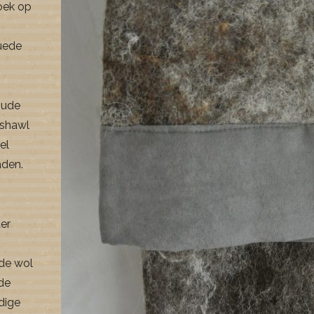
oek op
uede
oude
 shawl
el
aden.
er
de wol
nde
dige