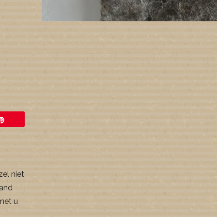
Pin
zel niet
aand
met u